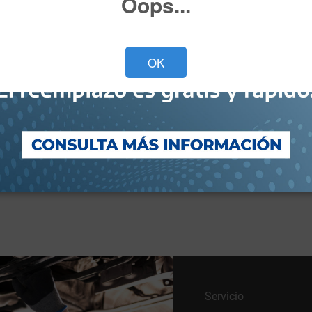
Oops...
Versión*
OK
He leído y acepto el
Aviso de Privacidad*
Deseo recibir ofertas y novedades.
Cotiza ahora
Servicio