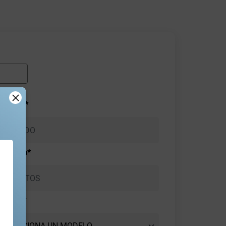
pellido*
eléfono*
Modelo*