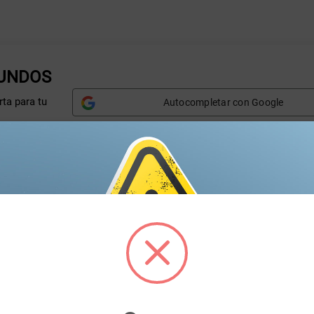
GUNDOS
ta para tu
Autocompletar con Google
Nombre*
A
Correo electrónico*
T
Marca*