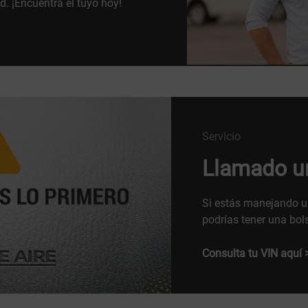
d. ¡Encuentra el tuyo hoy!
Servicio
Llamado ur
Si estás manejando un
podrías tener una bol
Consulta tu VIN aquí 